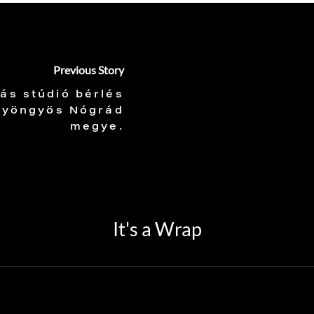
Previous Story
ás stúdió bérlés
Gyöngyös Nógrád
megye.
It's a Wrap