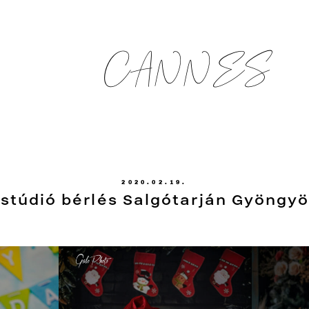
CANNES
2020.02.19.
 stúdió bérlés Salgótarján Gyöngy