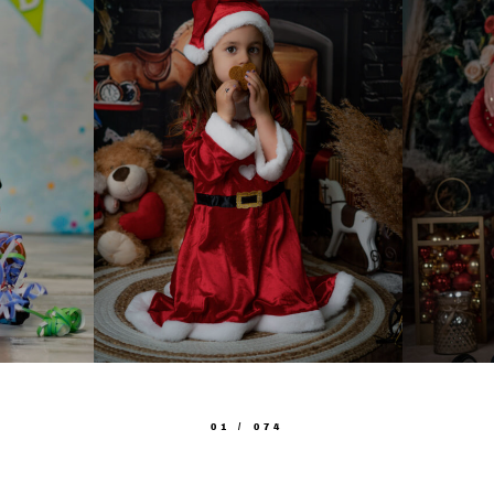
01
/
074