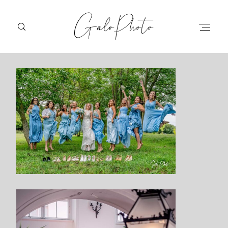
GaloPhoto
Főoldal
Esküvői fotózás
Stúdió fotózás
Áraim
Kapcsolat