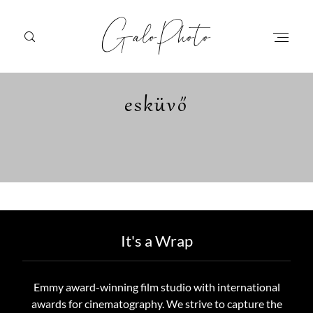
GaloPhoto
esküvő
Főoldal
Főoldal
Esküvői fotózás
Esküvői fotózás
Stúdió fotózás
Stúdió fotózás
Áraim
Áraim
It's a Wrap
Kapcsolat
Kapcsolat
Emmy award-winning film studio with international
awards for cinematography. We strive to capture the